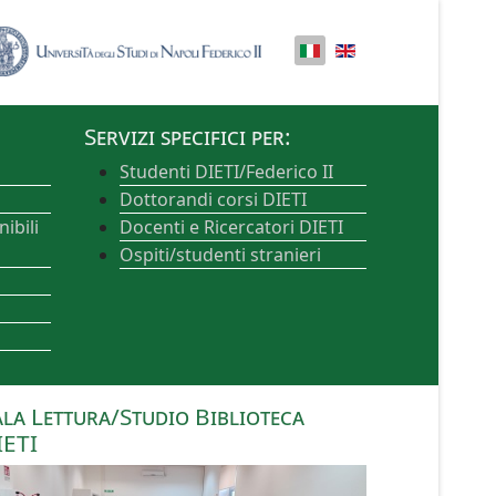
Servizi specifici per:
Studenti DIETI/Federico II
Dottorandi corsi DIETI
ibili
Docenti e Ricercatori DIETI
Ospiti/studenti stranieri
ala Lettura/Studio Biblioteca
IETI