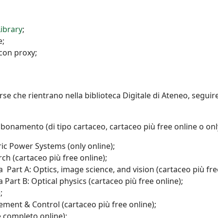
ibrary
;
e;
con proxy;
orse che rientrano nella biblioteca Digitale di Ateneo, seguire
abbonamento (di tipo cartaceo, cartaceo più free online o only
ric Power Systems (only online);
ch (cartaceo più free online);
a Part A: Optics, image science, and vision (cartaceo più fre
 Part B: Optical physics (cartaceo più free online);
;
ement & Control (cartaceo più free online);
 completo online);