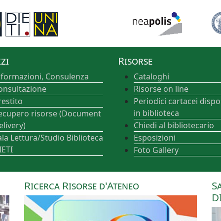
zi
Risorse
nformazioni, Consulenza
Cataloghi
onsultazione
Risorse on line
restito
Periodici cartacei dispon
in biblioteca
ecupero risorse (Document
elivery)
Chiedi al bibliotecario
ala Lettura/Studio Biblioteca
Esposizioni
IETI
Foto Gallery
Ricerca Risorse d'Ateneo
S
D