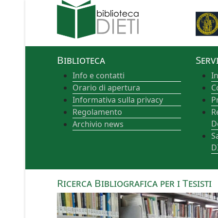
Biblioteca
Servi
Info e contatti
I
Orario di apertura
C
Informativa sulla privacy
P
Regolamento
R
D
Archivio news
S
D
Ricerca Bibliografica per i Tesisti