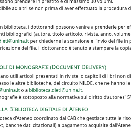
ssono prendere in prestito è di massimo 30 volumi.
dibile ad altri se non prima di aver effettuato la procedura d
li in biblioteca, i dottorandi possono venire a prenderle per e
i bibliografici (autore, titolo articolo, rivista, anno, volume
dieti@unina.it
per chiederne la scansione e l’invio del file in p
ricezione del file, il dottorando è tenuto a stampare la copia
itoli di monografie (Document Delivery)
ano utili articoli presentati in riviste, o capitoli di libri non 
sso le altre biblioteche, del circuito NILDE, che ne hanno la
@unina.it
o a
biblioteca.dieti@unina.it
.
monografie è sottoposto alla normativa sul diritto d’autore (15
lla Biblioteca digitale di Ateneo
ioteca d’Ateneo coordinato dal CAB che gestisce tutte le risor
, banche dati citazionali) a pagamento acquisite dall’Ateneo e