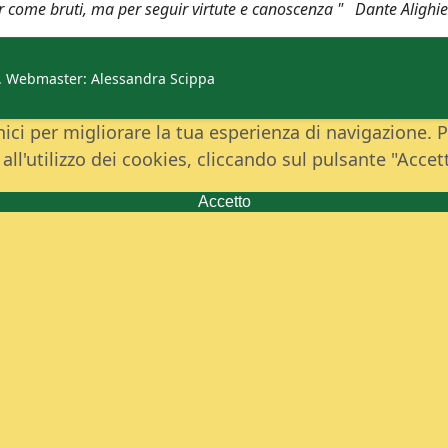
ver come bruti, ma per seguir virtute e canoscenza " Dante Aligh
d. Webmaster: Alessandra Scippa
i per migliorare la tua esperienza di navigazione. Pe
ll'utilizzo dei cookies, cliccando sul pulsante "Accet
Accetto