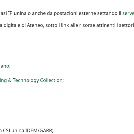
asi IP unina o anche da postazioni esterne settando il
serv
a digitale di Ateneo, sotto i link alle risorse attinenti i setto
liano
;
ng & Technology Collection
;
a CSI unina IDEM/GARR;