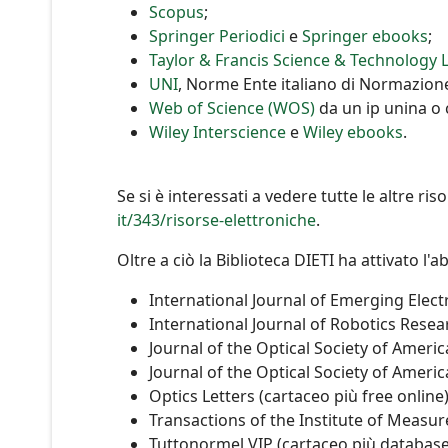
Scopus
;
Springer Periodici
e
Springer ebooks
;
Taylor & Francis Science & Technology L
UNI
, Norme Ente italiano di Normazion
Web of Science (WOS)
da un ip unina o 
Wiley Interscience
e
Wiley ebooks
.
Se si è interessati a vedere tutte le altre ris
it/343/risorse-elettroniche
.
Oltre a ciò la Biblioteca DIETI ha attivato l'
International Journal of Emerging Elect
International Journal of Robotics Resear
Journal of the Optical Society of Americ
Journal of the Optical Society of America
Optics Letters (cartaceo più free online)
Transactions of the Institute of Measur
Tuttonormel VIP (cartaceo più database